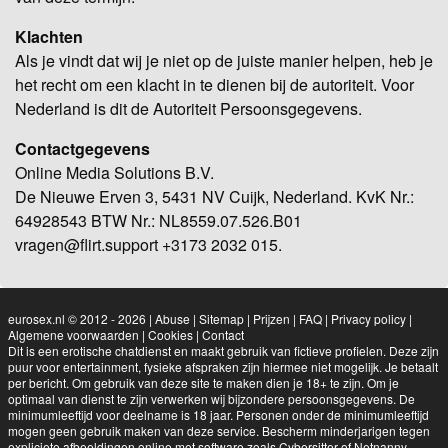
Klachten
Als je vindt dat wij je niet op de juiste manier helpen, heb je
het recht om een klacht in te dienen bij de autoriteit. Voor
Nederland is dit de Autoriteit Persoonsgegevens.
Contactgegevens
Online Media Solutions B.V.
De Nieuwe Erven 3, 5431 NV Cuijk, Nederland. KvK Nr.:
64928543 BTW Nr.: NL8559.07.526.B01
vragen@flirt.support +3173 2032 015.
eurosex.nl © 2012 - 2026
|
Abuse
|
Sitemap
|
Prijzen
|
FAQ
|
Privacy policy
|
Algemene voorwaarden
|
Cookies
|
Contact
Dit is een erotische chatdienst en maakt gebruik van fictieve profielen. Deze zijn
puur voor entertainment, fysieke afspraken zijn hiermee niet mogelijk. Je betaalt
per bericht. Om gebruik van deze site te maken dien je 18+ te zijn. Om je
optimaal van dienst te zijn verwerken wij bijzondere persoonsgegevens. De
minimumleeftijd voor deelname is 18 jaar. Personen onder de minimumleeftijd
mogen geen gebruik maken van deze service. Bescherm minderjarigen tegen
expliciete afbeeldingen online met software zoals Cybersitter of Netnanny.